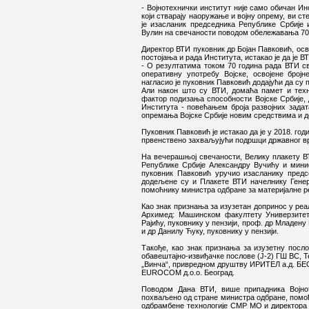
- Војнотехнички институт није само обичан Ин
који стварају наоружање и војну опрему, ви ст
је изасланик председника Републике Србије 
Вулин на свечаности поводом обележавања 70 
Директор ВТИ пуковник др Бојан Павковић, осв
постојања и рада Института, истакао је да је 
- О резултатима током 70 година рада ВТИ св
оперативну употребу Војске, освојене број
нагласио је пуковник Павковић додајући да су 
Али након што су ВТИ, домаћа памет и техно
фактор подизања способности Војске Србије, 
Института - повећањем броја развојних задат
опремања Војске Србије новим средствима и д
Пуковник Павковић је истакао да је у 2018. год
првенствено захваљујући подршци државног в
На вечерашњој свечаности, Велику плакету ВТ
Републике Србије Александру Вучићу и минис
пуковник Павковић уручио изасланику предс
додељене су и Плакете ВТИ начелнику Генер
помоћнику министра одбране за материјалне 
Као знак признања за изузетан допринос у реа
Архимед: Машинском факултету Универзитет
Рајићу, пуковнику у пензији, проф. др Младену 
и др Данилу Ћуку, пуковнику у пензији.
Такође, као знак признања за изузетну посл
обавештајно-извиђачке послове (Ј-2) ГШ ВС, Т
„Винча“, привредном друштву ИРИТЕЛ а.д. БЕО
EUROCOM д.о.о. Београд.
Поводом Дана ВТИ, више припадника Војнот
похваљено од стране министра одбране, помоћ
одбрамбене технологије СМР МО и директора 