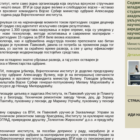
Седми
ститут, нити само једна организација која окупља врхунске стручњаке
млади
е нешто више. ВТИ је срце једне велике и слободарске војске – истакао
и врховног команданта Војске Србије министар одбране Александар
студен
година рада Војнотехничког института.
академ
укључ
рнувши се на најзначајније моменте током претходних седам деценија
научно
ВТИ градио свој идентитет искључиво својим резултатима.
акред
едоче 1.300 средстава наоружања и војне опреме, која су уведена у
научн
не нове технологије, методе испитивања и савремени материјали -
претходних 15 година за ВТИ биле веома изазовне.
органи
логија, као и одбрамбена индуструја поново препознати као битан
Министа
додао је пуковник Павковић, јавила се потреба за променом рада тог
технолош
ака, уз захтев за скраћено време развоја, а све у циљу ефикаснијег
елотворније модернизације постојећих средстава.
Детаљн
ини остварено знатно убрзање развоја, а тај успех остварен је
рха и Министарства одбране.
И, поводом јубилеја, Војнотехнички институт је доделио председнику
тру одбране Александру Вулину, које је на вечерашњој свечаности
едника и врховног команданта министру Вулину. Поводом јубилеја,
алштаба Војске Србије генерал-потпуковнику Милану Мојсиловићу и
ресурсе др Ненаду Милорадовићу.
лизацији циљева и задатака Института, пк Павковић уручио је Плакету
а у Београду, Техничком ремонтном заводу Чачак, доц. др Зорану
СТРАНА
Пантићу, пуковнику у пензији, др Маринку Угрчићу, пуковнику у пензији
овну сарадњу са ВТИ, пк Павковић уручио је Захвалнице: Управи за
ИДИ Н
ехничком ремонтном заводу Крагујевац, Институту за нуклеарне науке
ГРАД, привредном друштву „Телеоптик-Жироскопи“ д.о.о. и предузећу
ехничког института, за посебан допринос у раду, награђено је и
ника министра одбране за материјалне ресурсе, начелника Управе за
Војнотехничког института. Припадницима ВТИ који су пензионисани у