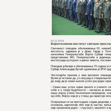
03.11.2018
Војнотехнички институт свечано прослави
Свечаност поводом обележавања 03. новембра
института, одржана је у Дому Гарде у Топч
начелника Генералштаба Војске Србије гене
представника МО, Генералштаба и јединица 
институција културног и јавног живота, послов
Поводом јубилеја и обележавања 70 година усп
Србије Александар Вучић одликовао је ВТИ орд
Честитајући празник у име врховног команд
Вулин је истакао да, уз свој рад и стваралашт
да знају да је сваки њихов успех још један гар
- Сваки ваш успех којим ојачате и учините си
себи и о својој будућности – нагласио је мин
нашу војску учини технолошки напредном, сн
од себе, Војску која је у стању да гарантује не
Осврнувши се на претходних седам деценија, м
основала, идеологије због које је настао, мењ
није променила једно – стручност, квалитет и 