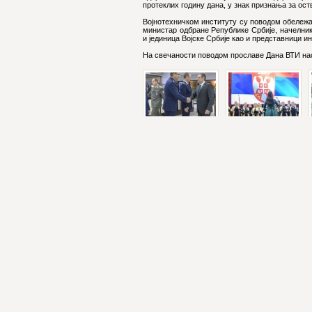
протеклих годину дана, у знак признања за ост
Војнотехничком институту су поводом обележа
министар одбране Републике Србије, начелни
и јединица Војске Србије као и представници ин
На свечаности поводом прославе Дана ВТИ нас
ПРАВА
Сва права задржана.
Забрањена репродукција у целини и дел
Copyright ©, Војнотехнички институт 201