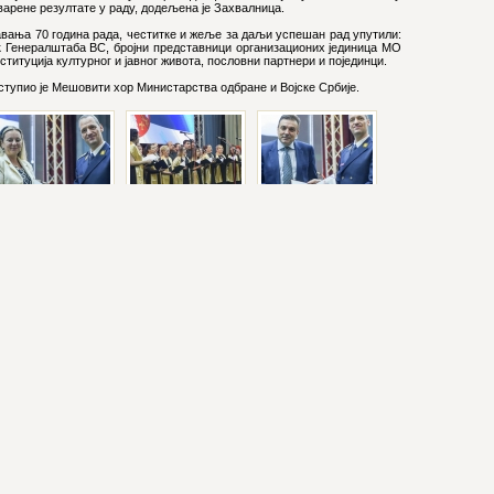
варене резултате у раду, додељена је Захвалница.
вања 70 година рада, честитке и жеље за даљи успешан рад упутили:
к Генералштаба ВС, бројни представници организационих јединица МО
ституција културног и јавног живота, пословни партнери и појединци.
тупио је Мешовити хор Министарства одбране и Војске Србије.
БРЗИ ЛИНКОВИ
КОНТАК
Уколико
О нама
овима без дозволе.
Лабораторије
ВОЈН
1.
Пројекти
Ратка