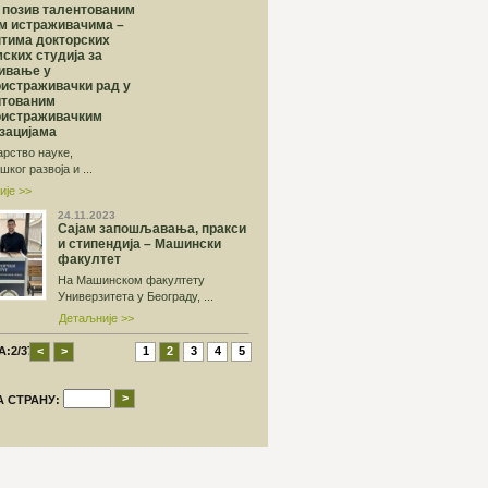
 позив талентованим
м истраживачима –
тима докторских
ских студија за
ивање у
истраживачки рад у
итованим
оистраживачким
зацијама
рство науке,
ког развоја и ...
ије >>
24.11.2023
Сајам запошљавања, пракси
и стипендија – Машински
факултет
На Машинском факултету
Универзитета у Београду, ...
Детаљније >>
:2/37
<
>
1
2
3
4
5
>
А СТРАНУ: