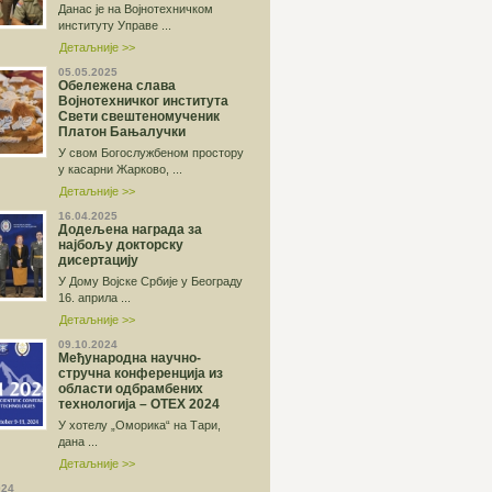
Данас је на Војнотехничком
институту Управе ...
Детаљније >>
05.05.2025
Обележена слава
Војнотехничког института
Свети свештеномученик
Платон Бањалучки
У свом Богослужбеном простору
у касарни Жарковo, ...
Детаљније >>
16.04.2025
Додељена награда за
најбољу докторску
дисертацију
У Дому Војске Србије у Београду
16. априла ...
Детаљније >>
09.10.2024
Међународна научно-
стручна конференција из
области одбрамбених
технологија – ОТЕХ 2024
У хотелу „Оморика“ на Тари,
дана ...
Детаљније >>
024