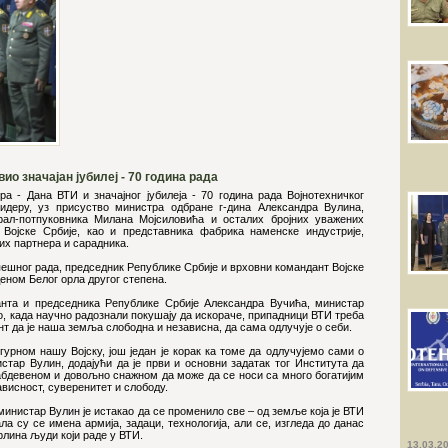
о значајан јубилеј - 70 година рада
 - Дана ВТИ и значајног јубилеја - 70 година рада Војнотехничког
идеру, уз присуство министра одбране г-дина Александра Вулина,
рал-потпуковника Милана Мојсиловића и осталих бројних уважених
Војске Србије, као и представника фабрика наменске индустрије,
них партнера и сарадника.
ешног рада, председник Републике Србије и врховни командант Војске
еном Белог орла другог степена.
анта и председника Републике Србије Александра Вучића, министар
во, када научно радознали покушају да искораче, припадници ВТИ треба
ант да је наша земља слободна и независна, да сама одлучује о себи.
гурном нашу Војску, још један је корак ка томе да одлучујемо сами о
истар Вулин, додајући да је први и основни задатак тог Института да
абдевеном и довољно снажном да може да се носи са много богатијим
зависност, суверенитет и слободу.
инистар Вулин је истакао да се променило све – од земље која је ВТИ
ала су се имена армија, задаци, технологија, али се, изгледа до данас
врлина људи који раде у ВТИ.
13.03.2